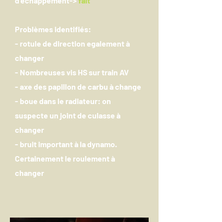
d'echappement->
fait
Problèmes identifiés:
- rotule de direction egalement à
changer
- Nombreuses vis HS sur train AV
- axe des papillon de carbu à change
- boue dans le radiateur: on
suspecte un joint de culasse à
changer
- bruit important à la dynamo.
Certainement le roulement à
changer