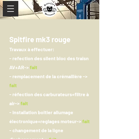
Spitfire mk3 rouge
Travaux à effectuer:
- refection des silent bloc des traisn
AV+AR
->
fait
- remplacement de la crémaillère ->
fait
- réfection des carburateurs+filtre à
air
->
fait
- installation boitier allumage
électronique+reglages moteur->
fait
- changement de la ligne