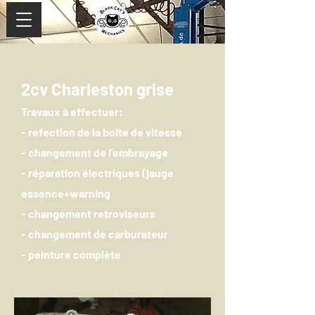
2cv Charleston grise
Travaux à effectuer:
- refection de la boite de vitesse
- changement de l'embrayage
- réparation électriques (jauge
essence+warning
- changement retroviseurs
- changement de carburateur
- peinture complète