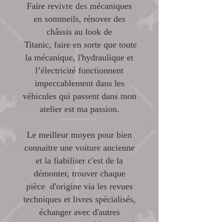
Faire revivre des mécaniques
en sommeils, rénover des
châssis au look de
Titanic, faire en sorte que toute
la mécanique, l'hydraulique et
l’électricité fonctionnent
impeccablement dans les
véhicules qui passent dans mon
atelier est ma passion.
Le meilleur moyen pour bien
connaitre une voiture ancienne
et la fiabiliser c'est de la
démonter, trouver chaque
pièce d'origine via les revues
techniques et livres spécialisés,
échanger avec d'autres