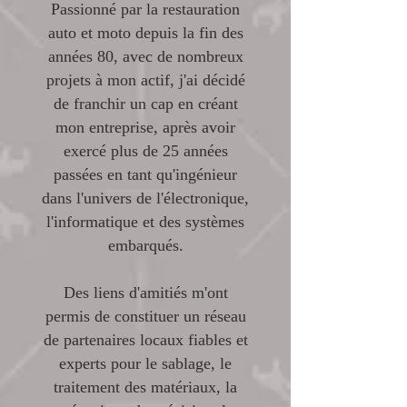
Passionné par la restauration
auto et moto depuis la fin des
années 80, avec de nombreux
projets à mon actif, j'ai décidé
de franchir un cap en créant
mon entreprise, après avoir
exercé plus de 25 années
passées en tant qu'ingénieur
dans l'univers de l'électronique,
l'informatique et des systèmes
embarqués.
Des liens d'amitiés m'ont
permis de constituer un réseau
de partenaires locaux fiables et
experts pour le sablage, le
traitement des matériaux, la