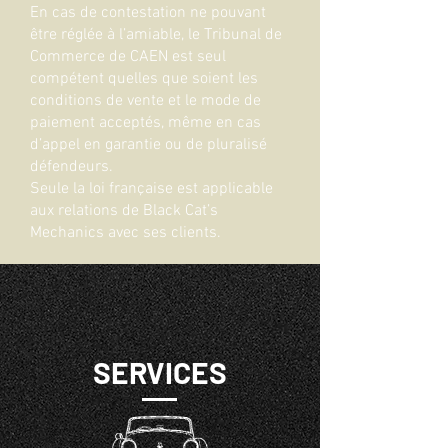
En cas de contestation ne pouvant
être réglée à l’amiable, le Tribunal de
Commerce de CAEN est seul
compétent quelles que soient les
conditions de vente et le mode de
paiement acceptés, même en cas
d’appel en garantie ou de pluralisé
défendeurs.
Seule la loi française est applicable
aux relations de Black Cat’s
Mechanics avec ses clients.
SERVICES