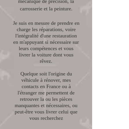
mécanique de précision, la
carrosserie et la peinture.
Je suis en mesure de prendre en
charge les réparations, voire
l'intégralité d'une restauration
en m'appuyant si nécessaire sur
leurs compétences et vous
livrer la voiture dont vous
rêvez.
Quelque soit l'origine du
véhicule à rénover, mes
contacts en France ou à
l'étranger me permettent de
retrouver la ou les pièces
manquantes et nécessaires, ou
peut-être vous livrer celui que
vous recherchez